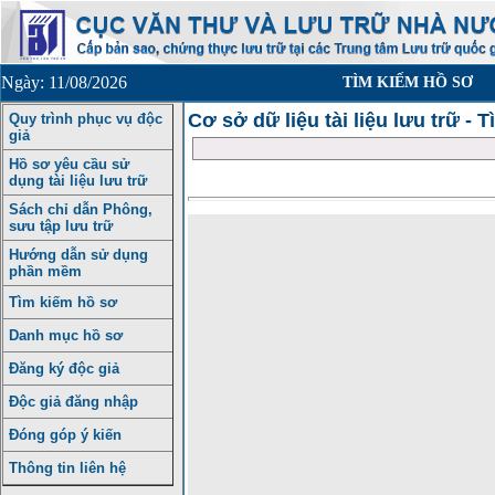
Ngày: 11/08/2026
TÌM KIẾM HỒ SƠ
Cơ sở dữ liệu tài liệu lưu trữ - 
Quy trình phục vụ độc
giả
Hồ sơ yêu cầu sử
dụng tài liệu lưu trữ
Sách chỉ dẫn Phông,
sưu tập lưu trữ
Hướng dẫn sử dụng
phần mềm
Tìm kiếm hồ sơ
Danh mục hồ sơ
Đăng ký độc giả
Độc giả đăng nhập
Đóng góp ý kiến
Thông tin liên hệ